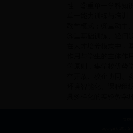
性；②重单一学科知
单一能力训练与培训
教学模式；⑥重动手
⑧重基础训练、轻问
在人才培养模式中，
作用与学生的主体作
学原则，集学校优势
空开放、校企协同、
环境智能化、课程组
具多样化的实验教学
首都师
copyright © 2015 版